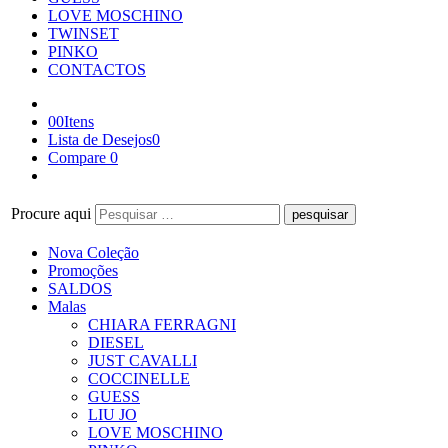
LOVE MOSCHINO
TWINSET
PINKO
CONTACTOS
0
0
Itens
Lista de Desejos
0
Compare
0
Procure aqui
Nova Coleção
Promoções
SALDOS
Malas
CHIARA FERRAGNI
DIESEL
JUST CAVALLI
COCCINELLE
GUESS
LIU JO
LOVE MOSCHINO