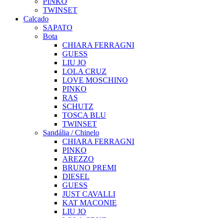
PINKO
TWINSET
Calçado
SAPATO
Bota
CHIARA FERRAGNI
GUESS
LIU JO
LOLA CRUZ
LOVE MOSCHINO
PINKO
RAS
SCHUTZ
TOSCA BLU
TWINSET
Sandália / Chinelo
CHIARA FERRAGNI
PINKO
AREZZO
BRUNO PREMI
DIESEL
GUESS
JUST CAVALLI
KAT MACONIE
LIU JO