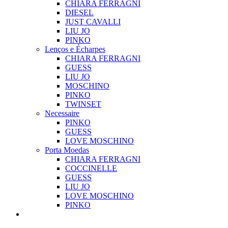
CHIARA FERRAGNI
DIESEL
JUST CAVALLI
LIU JO
PINKO
Lenços e Écharpes
CHIARA FERRAGNI
GUESS
LIU JO
MOSCHINO
PINKO
TWINSET
Necessaire
PINKO
GUESS
LOVE MOSCHINO
Porta Moedas
CHIARA FERRAGNI
COCCINELLE
GUESS
LIU JO
LOVE MOSCHINO
PINKO