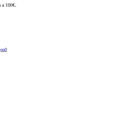
s a 100€.
jos
0