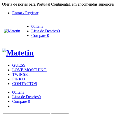
Oferta de portes para Portugal Continental, em encomendas superiore
Entrar / Registar
0
0
Itens
Lista de Desejos
0
Compare
0
GUESS
LOVE MOSCHINO
TWINSET
PINKO
CONTACTOS
0
0
Itens
Lista de Desejos
0
Compare
0