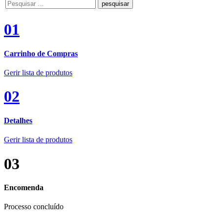
Procure
aqui
01
Carrinho de Compras
Gerir lista de produtos
02
Detalhes
Gerir lista de produtos
03
Encomenda
Processo concluído