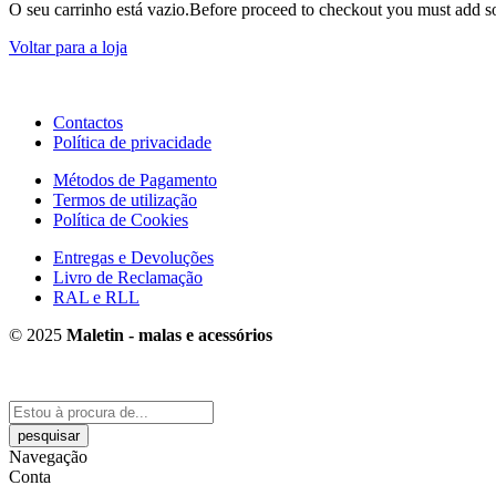
O seu carrinho está vazio.
Before proceed to checkout you must add so
Voltar para a loja
Contactos
Política de privacidade
Métodos de Pagamento
Termos de utilização
Política de Cookies
Entregas e Devoluções
Livro de Reclamação
RAL e RLL
© 2025
Maletin - malas e acessórios
Procure
aqui
Navegação
Conta